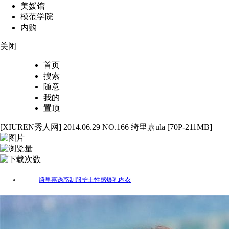
美媛馆
模范学院
内购
关闭
首页
搜索
随意
我的
置顶
[XIUREN秀人网] 2014.06.29 NO.166 绮里嘉ula [70P-211MB]
70
2512
46
绮里嘉
诱惑
制服
护士
性感
爆乳
内衣
标签：