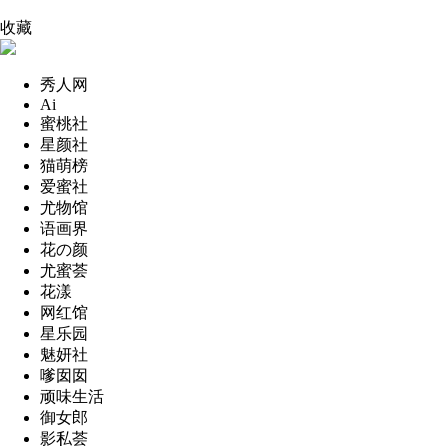
收藏
秀人网
Ai
蜜桃社
星颜社
猫萌榜
爱蜜社
尤物馆
语画界
花の颜
尤蜜荟
花漾
网红馆
星乐园
魅妍社
嗲囡囡
顽味生活
御女郎
影私荟